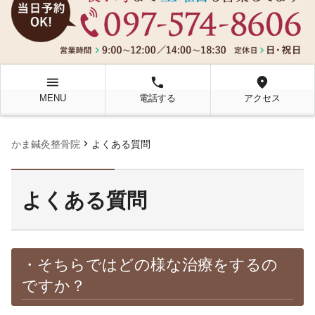
menu
local_phone
location_on
MENU
電話する
アクセス
chevron_right
かま鍼灸整骨院
よくある質問
よくある質問
・そちらではどの様な治療をするの
ですか？